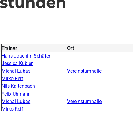
stunden
Trainer
Ort
Hans-Joachim Schäfer
Jessica Kübler
Michal Lubas
Vereinsturnhalle
Mirko Reif
Nils Kaltenbach
Felix Uhmann
Michal Lubas
Vereinsturnhalle
Mirko Reif
Wolfgang Bruns
Vereinsturnhalle
Ulrich Blaschke
Katharina Posavec