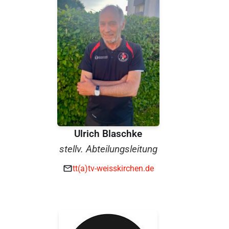
Ulrich Blaschke
stellv. Abteilungsleitung
tt(a)tv-weisskirchen.de