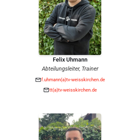
Felix Uhmann
Abteilungsleiter, Trainer
f.uhmann(a)tv-weisskirchen.de
tt(a)tv-weisskirchen.de