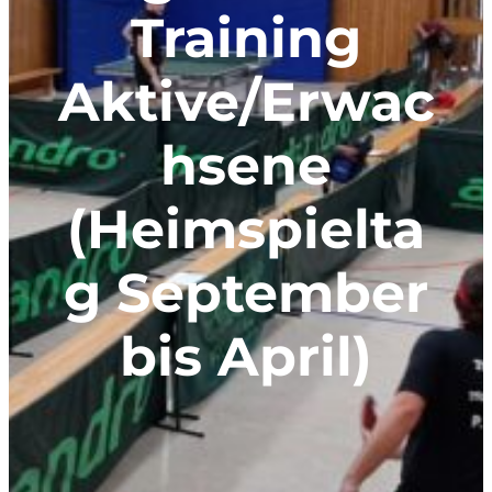
Training
Aktive/Erwac
hsene
(Heimspielta
g September
bis April)