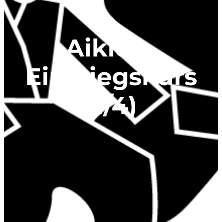
Aikido-
Einstiegskurs
(1/4)