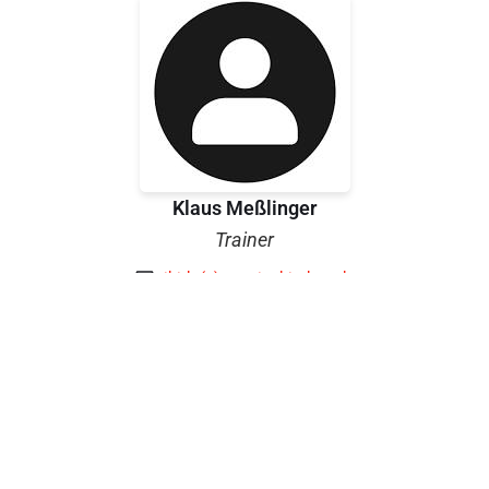
Klaus Meßlinger
Trainer
aikido(a)tv-weisskirchen.de
0172-8636101
TV 1889 Weißkirchen