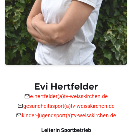
Evi Hertfelder
e.hertfelder(a)tv-weisskirchen.de
gesundheitssport(a)tv-weisskirchen.de
kinder-jugendsport(a)tv-weisskirchen.de
Leiterin Sportbetrieb