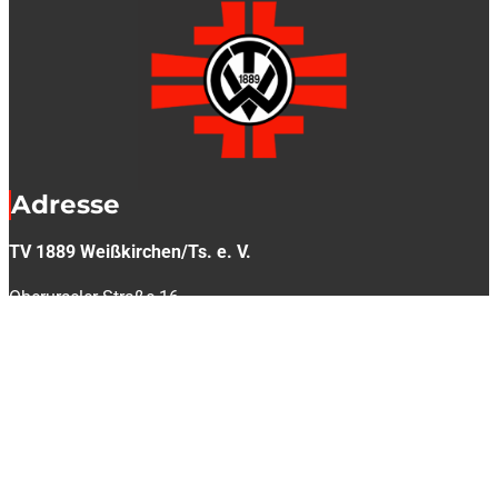
Adresse
TV 1889 Weißkirchen/Ts. e. V.
Oberurseler Straße 16
61440 Oberursel
info(a)tv-weisskirchen.de
Kontakt
Social Media