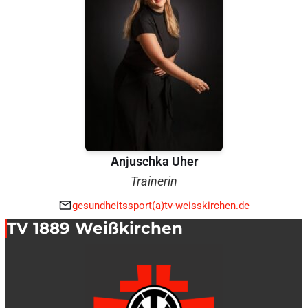
Anjuschka Uher
Trainerin
gesundheitssport(a)tv-weisskirchen.de
TV 1889 Weißkirchen