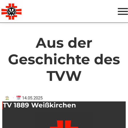
Zum
Termine
Inhalt
springen
Spenden & Helfen
Aus der
Vereinsshop
Geschichte des
Instagram
Facebook
TVW
·
14.05.2025
TV 1889 Weißkirchen