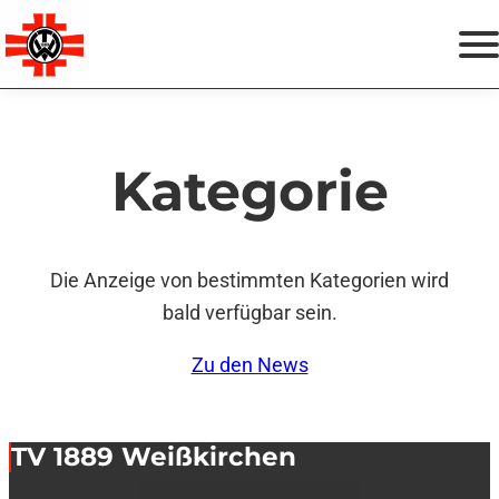
Zum
Termine
Inhalt
springen
Spenden & Helfen
Kategorie
Vereinsshop
Instagram
Facebook
Die Anzeige von bestimmten Kategorien wird
bald verfügbar sein.
Zu den News
TV 1889 Weißkirchen