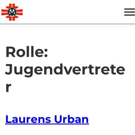
Zum
Termine
Inhalt
springen
Spenden & Helfen
Rolle:
Vereinsshop
Jugendvertrete
Instagram
Facebook
r
Laurens Urban