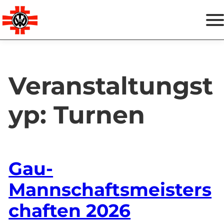
Zum
Termine
Inhalt
springen
Spenden & Helfen
Veranstaltungst
Vereinsshop
yp:
Turnen
Instagram
Facebook
Gau-
Mannschaftsmeisters
chaften 2026