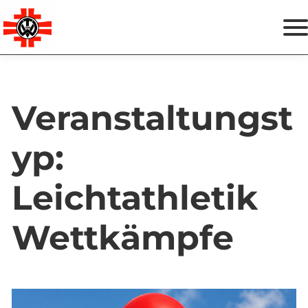
Zum
Termine
Inhalt
springen
Spenden & Helfen
Veranstaltungst
Vereinsshop
yp:
Instagram
Facebook
Leichtathletik
Wettkämpfe